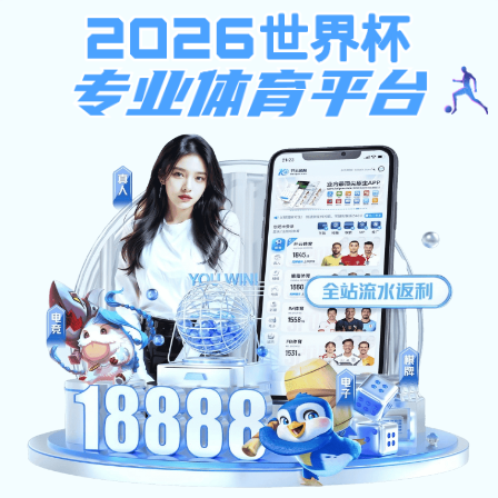
注册入口
安博体育唯一官网
——