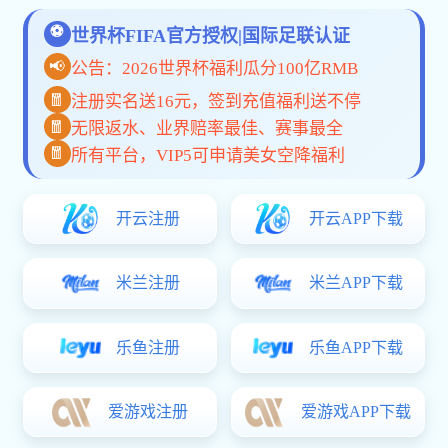
比赛数据从这里开始
覆盖实时赛事、专业数据、高清视频，
安博体育
唯一官网APP
与网页版为您提供便捷的体育服
务。
APP下载
网页版入口
首页
/
体育报道
/ 正文
2026-06-09 20:36
32 次阅读