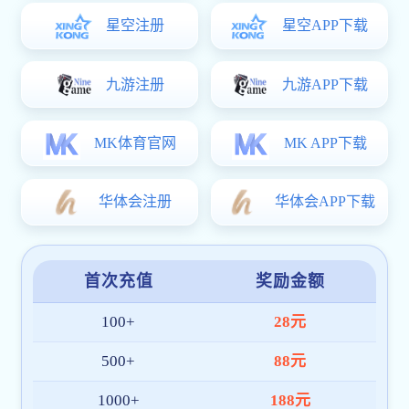
小波特谈SGA与东契奇造犯规策略阿夫迪
亚罚球表现引关注
在现代篮球比赛中，造犯规已经成为一种高效的得分
策略，尤其是在关键时刻。小波特最近谈到了
SGA（谢伊·吉尔杰斯-亚历山大）和东契奇（卢卡·东
契奇）这两位年轻球星如何利用这一策略来提升他们
的表现，同时也提到了阿夫迪亚（阿维迪亚）的罚球
表现引起了广泛关注。这篇文章将从四个方面详细探
讨这一话题，包括造犯规策略的重要性、SGA与东契
奇的具体做法、阿夫迪亚的罚球技术分析，以及这一
现象对未来篮球发展的影响。通过深入分析，我们将