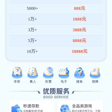
更好地理解当今篮球比赛中的战术演变以及年轻球员
们如何运用这些战术来获得优势。
1、造犯规策略的重要性
在现代篮球中，造犯规不仅是一个得分手段，更是一
种心理战术。球队可以通过制造对方的犯规，让对手
处于不利局面，同时为自己创造更多的罚球机会。罚
球虽然看似简单，但对于比赛结果却有着重要影响。
在紧张激烈的比赛中，能够稳定罚球往往能决定胜
负。
此外，造犯规策略还可以有效地消耗对方主要球员的
体力和心理状态。当一名关键球员频繁被判犯规，这
不仅会影响他的上场时间，还可能导致他在防守端变
得更加谨慎，从而给进攻方留出更多空间。