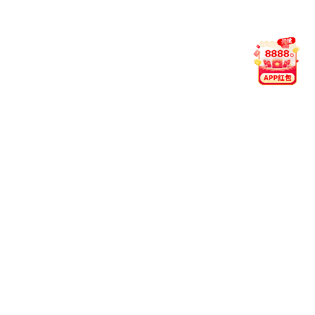
得分机会，这推动了全联盟技战术的发展。因此，各
支球队需要更加重视培养具备高水平控场能力与判断
力的新秀，以便适应日益激烈的竞争环境。
此外，这一趋势也促使教练团队不断探索新的战术打
法。在训练中，引入更多针对性的课程，使年轻选手
更好地掌握如何制造和把握罚球机会，从而提升整体
实力。同时，也要注意保护运动员身体健康，以确保
他们能够长时间保持竞技状态。
总之，新一代运动员如SGA与东契奇正逐渐塑造现代
篮球的新面貌，而这种变化无疑将持续推动体育文化
的发展，让我们共同期待他们未来带来的精彩表现！
总结：