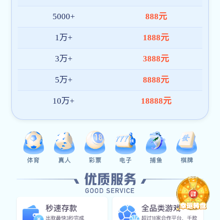
七、免责声明
本平台所提供的数据及内容仅为参考之用，所有信息按“现状”提
供。因使用服务导致的直接或间接损失，平台不承担任何责任。
八、协议修改
本平台保留随时修改本协议条款的权利。修改内容将在平台公示
并即时生效，用户继续使用服务即代表接受修改内容。
九、法律适用与争议解决
本协议适用中华人民共和国法律。如有争议，双方应协商解决，
协商不成的，应提交至平台所在地人民法院处理。
十、联系方式
如您对本协议内容有疑问或建议，可通过邮箱与我们联系：
Email：support@szucsmotors.com