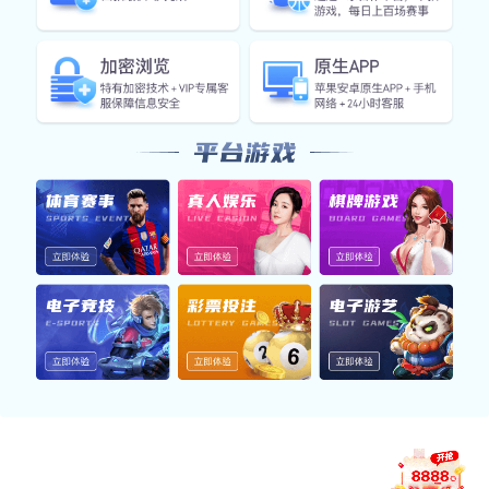
功能模块更新 · 分类查看版本
演进
我们从功能角度归纳最近多个版本的主要更新内容，便于你
快速了解优化方向。
账户系统
v6.3.0：
支持多端登录状态统一，收藏、等级、浏览数据