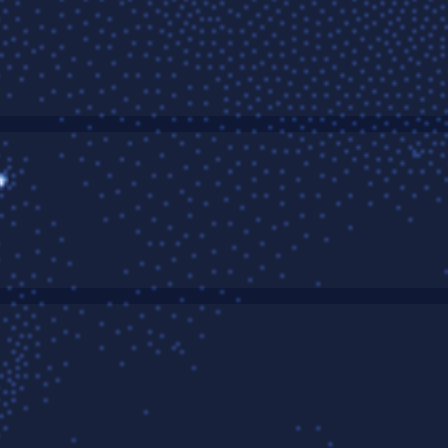
专业数据、高清视频，
安博体育唯一官网APP
与网页版为您提供
APP下载
网页版入口
威尼斯足球俱乐部在经历了一段时间的低谷后，
队实力，俱乐部管理层决定引进两名实力派球员
针对短期目标的考量，更是为球队长期发展奠定