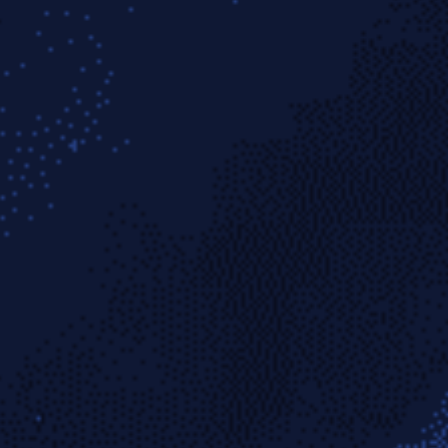
上的灵活性和突破能力使其成为防守方难以
对手防线，为队友创造机会。同时，他也具
务的球员。
经验。他曾代表国家队参加多项重大赛事，
要素质。这种经验对于年轻球员来说尤为宝
是他的一大优势。他善于利用跑动与传递配
的射门机会。这种团队意识无疑会提高威尼
析