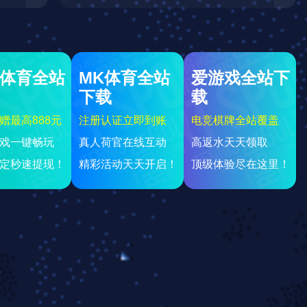
尔克鲁格作为德甲联赛的重要前锋，其强大
文将从引援背景、沙拉维与菲尔克鲁格的个
面深入探讨这一引援计划。
段。在过去几个赛季中，球队虽然努力拼
起伏不定。为了实现重返意甲的宏伟目标，
力。
球员显得尤为重要。沙拉维和菲尔克鲁格都
速融入球队，并提升团队竞争力。此外，威
俱乐部创造更好的经济效益。
积极补强。在这样的环境下，及时进行有效
会市场上的竞争地位。因此，引入沙拉维与