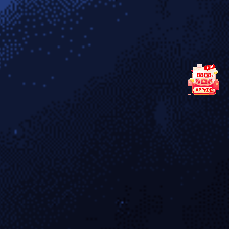
法上的选择，让威尼斯不再局限于单一风
协助中场参与防守，这样既能稳固后防线，
新人的加入还能够提升训练质量，通过彼此
康并发挥出最佳状态，那么他们必将成为威
时，这一成功转会也将吸引更多优质球员加
标。因此，我们期待看到一个焕然一新的威
示出了清晰且务实的发展思路。通过签下有
鲁格，他们不仅增强了球队竞争力，同时也