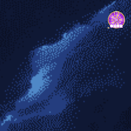
位更加明确。他以身材魁梧、力量十足著
具备优秀的头球能力。在争顶时，他往往能
机会。
他不仅擅长接应传中，而且能够通过灵活跑
能力找到破门良机。此外，他对于反击战术
攻，为威尼斯提供更多战术选择。
高效表现，使他成为众多豪门关注的人选。
改变现状的重要动力，有助于提升全队士气
展望
斯将在战术上进行相应调整。首先，在进攻
给对方防线施加更大的压力，从而创造更多