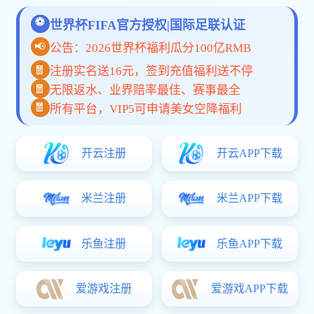
比赛数据从这里开始
覆盖实时赛事、专业数据、高清视频，
安博体育
唯一官网APP
与网页版为您提供便捷的体育服
务。
APP下载
网页版入口
首页
/
体育报道
/ 正文
2026-06-08 23:55
28 次阅读