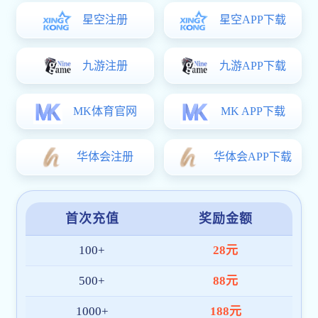
瓜帅谈巴萨比赛：享受足球的真谛与生活
的乐趣
在现代足球的舞台上，瓜迪奥拉无疑是最具影响力的
教练之一。他执教巴萨期间，不仅创造了辉煌的战
绩，还以其独特的足球哲学深深影响了整个足球界。
本文将围绕“瓜帅谈巴萨比赛：享受足球的真谛与生活
的乐趣”这一主题，从多个角度探讨瓜迪奥拉对于足球
和生活的理解以及他在巴萨时期所传达的重要信息。
首先，我们将回顾瓜帅对足球本质的思考，其次分析
他如何通过比赛来享受生活，接着探讨他的团队文化
和精神力量，最后讨论他对年轻球员成长的重要性。