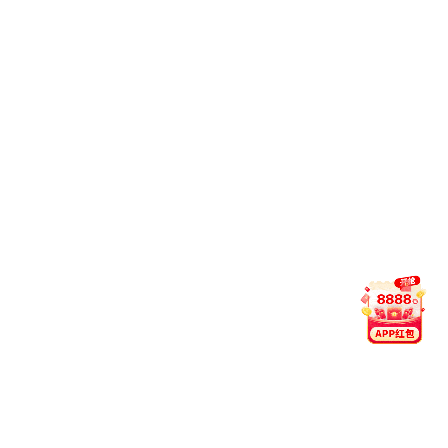
给外界的重要信念：团结才能取得伟大成就，同时也
是人生旅途中的宝贵财富。
4、年轻球员的发展
作为一名优秀教练，瓜迪奥拉始终关注着年轻球员的
发展。在他看来，年轻人身上充满无限可能，他们需
要的不仅仅是技战术上的指导，更重要的是培养其正
确的人生观与价值观。因此，在执教期间，他总会给
青年选手提供展示自我的机会，让他们在实际比赛中
积累经验。
比如，在巴萨青年队培养出来的小将，如梅西等，都
曾是在他的直接指导下逐渐成长起来。当时，新秀们
被赋予责任，不怕犯错，通过实战磨炼提升自我能
力。而且，他们从老师那里学会的不只是如何控球射