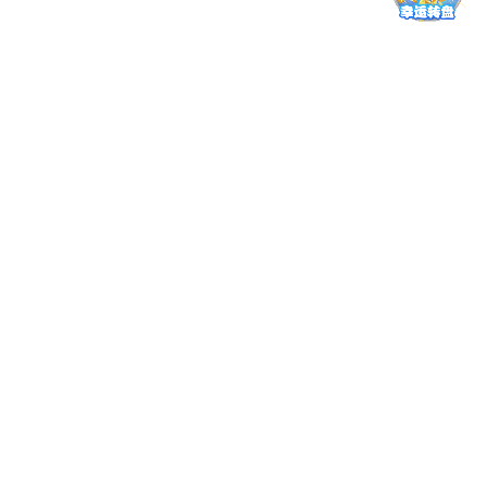
为，一个成功球队背后需要强大的团队凝聚力，而这
并不是单靠技术就能实现。每个成员都要明白自己的
角色，并愿意为了集体利益作出牺牲。他常说：“我们
不是单打独斗，而是一起拼搏。”这种思想促使队员们
互相支持，共同承担压力。
此外，他强调精神力量的重要性。在关键时刻，心理
素质往往决定了成败。因此，他会安排专门心理辅导
课程，以帮助球员们应对各种挑战。这种关注内心世
界的方法，使得队伍中的每位成员都感受到关怀，他
们也因此形成了一股强大的向心力和归属感。
可以说，当时那支巴萨不仅仅是一支球队，它更像是
一个大家庭。所有人都朝着共同目标努力，为此付出
努力，同时也收获友谊和快乐。这就是瓜帅想要传达