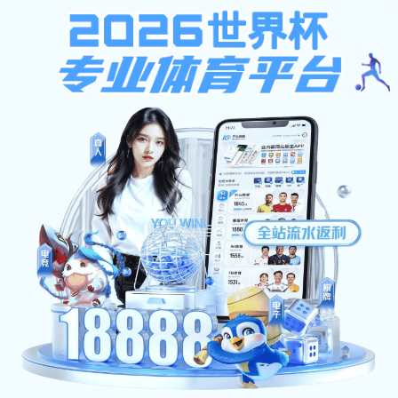
注册入口
安博体育唯一官网
——