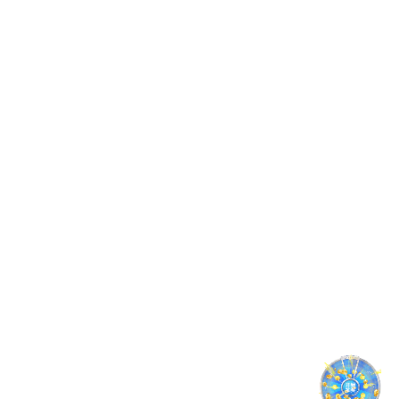
例如，在2011年欧冠决赛中，当巴萨以3-1击败曼联
时，除了最终获得冠军外，更重要的是球队在场上的
表现，那种流畅而富有创意的进攻完全体现出了他们
对足球艺术的追求。正是这种热爱，让他们能够超越
简单的数据统计，实现真正意义上的自我价值。
因此，瓜帅希望他的球员们能把这种享受带入生活
中。他相信，如果能够在训练和比赛中找到快乐，那
么即使面对挫折也会变得更加坚韧。这也是为什么很
多年轻人在他的麾下得到成长，因为他们不仅学习到
了技战术，更明白了如何享受每一天。
3、团队文化与精神力量
在巴萨时期，瓜迪奥拉特别注重团队文化建设。他认