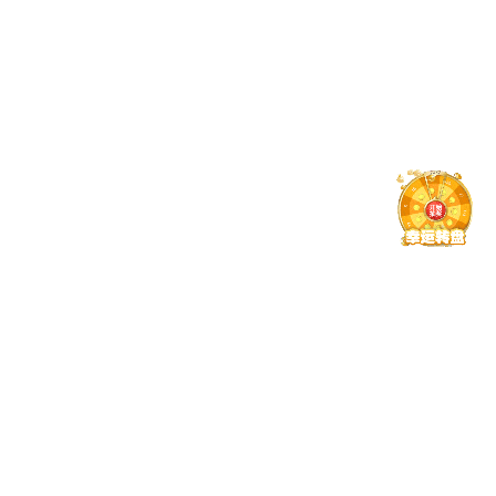
为了应对这些流言蜚语，经纪人及时发声澄清，让外
界了解到真实情况，这是十分必要且重要的一步。这
不仅可以避免不必要的猜测，也能够让公众看到他们
对待职业生涯选择的严谨态度。
3、经纪人声明的重要性
经纪人在足球行业中扮演着至关重要的角色，他们不
仅负责管理运动员的合同事务，还需为运动员作出职
业规划。在这次事件中，经纪人的声明尤为关键，因
为它直接关系到恩佐未来的发展方向及媒体对他的报
道走向。
通过明确表示未收到任何报价，经纪人有效地阻止了
不实信息传播，从而保护了恩佐本人的形象。同时，