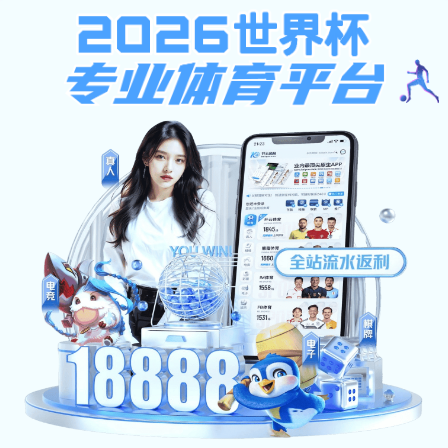
注册入口
安博体育唯一官网
——