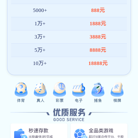
1、恩佐当前状态与表现
目前，恩佐在球队中的表现非常出色，他不仅是球队
中场的重要一员，还在比赛中展现出了极强的创造力
和进攻能力。他在过去几个赛季中的进步显著，逐渐
成为球队不可或缺的一部分。许多球迷和专家一致认
为，他具备成为顶级球员的潜质。
他的技术特点非常明显，不论是在控球还是传球方
面，都显示出了高水平。此外，在防守端，他也能积
极回追，为后防线提供支持。这种全能型中场的角
色，使得他受到了众多欧洲顶级俱乐部的关注。
不过，对于恩佐来说，保持现在这样的状态才是最重
要的。在稳定发挥之后，他需要继续提升自己的能
力，以便能够在未来迎接更多挑战。因此，在转会问