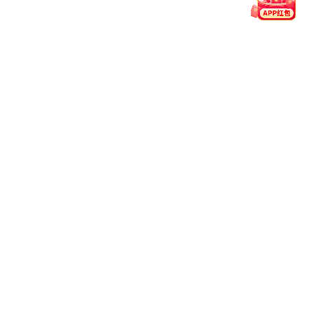
得更大的成就，那么无疑将吸引更多豪门青睐。在这
种情况下，他是否选择留队仍然值得思考，因为个人
职业发展与团队利益之间常常存在矛盾，需要权衡取
舍。
因此，可以预见的是，在接下来的日子里，无论是对
于恩佐本人还是其团队而言，都将面临各种挑战和机
遇。他们需要保持冷静，审慎决策，以确保每一步都
朝着更好的方向前进。
总结：
综上所述，恩佐经纪人此次澄清未收到沙特或皇马报
价以及无离队意向的信息，对于所有相关方而言都是
一个重要信号。从竞技状态到市场动态，再到经纪人
的关键作用，每一个环节都影响着这个年轻球员的发