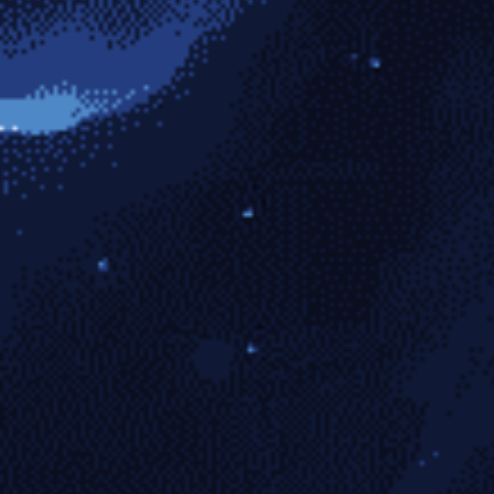
上一篇：
加斯佩里尼强调罗马阵容齐整提升…