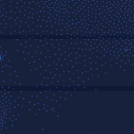
专业数据、高清视频，
安博体育唯一官网APP
与网页版为您提供
APP下载
网页版入口
在NBA季后赛的激烈竞争中，防守表现是决定球
表现分析 骑士单打失分最低 湖人排名第五”这一
队在单打防守方面的卓越表现，揭示其如何成为