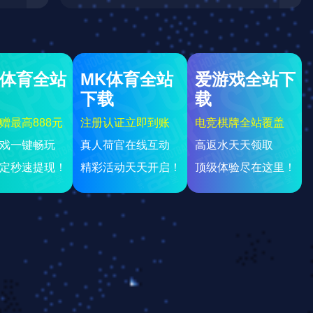
他参与季后赛球队的防守特点进行比较，以
，将总结整个分析，希望为读者提供一个清
力，这使他们成为失分最少的球队之一。他
手核心球员的得分。骑士球员对持球人的压
进攻者，从而有效减少失分。
单打时，他们会迅速调整站位，通过身体接
低了进入内线得分机会，也让对手在外线得
分水平。
位球员都能在关键时刻发挥最大的防守潜
够维持高强度、高效率的防守，是他们成功