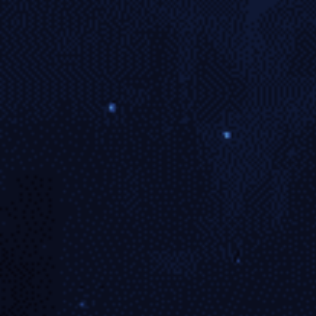
精选推荐
1
字母哥加盟绿军引热议白巧克力希望保
近年来，NBA自由市场的动态总是引发广泛关
2026-07-25
2
阿劳霍伤愈未能出场乌拉圭世界杯再遭
在2022年卡塔尔世界杯上，乌拉圭国家足球
2026-07-28
3
恩佐经纪人帕斯托雷直言切尔西离队可
近期，关于切尔西球员恩佐·费尔南德斯的转会
2026-07-20