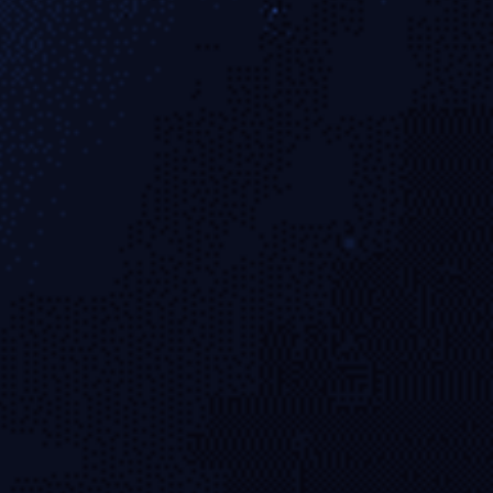
下同样取得佳绩。此外，我们观察到了其他
现出的力量与韧劲。而关于数据分析的重要
都可能决定胜负，因此合理利用这些工具将
前NBA季后赛中各支球队间激烈竞争背后
合推动篮球运动不断向前发展。只有这样，
赛瞬间！
下一篇：
利物浦场刊封面揭晓萨拉赫与罗伯