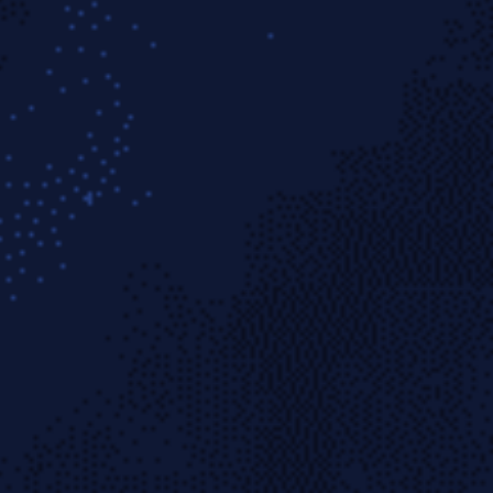
对优势，但他们依然凭借稳定的整体团队协
补机制，各个位置上的球员都能相互支持，
提升了他们抵御敌方攻击能力。
名优秀内线球员，不仅能够有效封盖，还可
，湖人的外围防守也逐渐改善，通过快速轮
，为球队赢得比赛创造了更多机会。
来看，他们依然具备极强竞争力。在战术执
，这使得湖人在面对不同风格球队时，总能