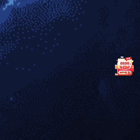
求。因此，引入更加细致的数据指标，如每
出一个团队或个人在比赛中的真实贡献。
以发现，不同类型进攻方式所导致失分差异
情况下却可能因为被针对性的战术安排而遭
数据模型并及时调整战术策略就显得至关重
。在选秀或者交易市场上，如果可以准确掌
他是否符合当前阵容需要以及未来发展预
视程度直接影响到一个团队长期发展的战略
支球队独特且鲜明的防守特点。骑士凭借卓