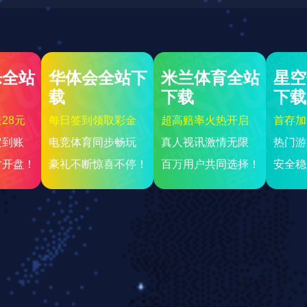
队的防守策略及其排名的原因。同时，还会对其
便更全面地理解各支球队在防守端的表现。最后
晰的视角，理解当前NBA季后赛中的防守态势。
1、骑士队单打防守优势
骑士队在本次季后赛中展现了出色的单打防守能
们通过强化个人防守和团队协作，有效限制了对
迫性非常强，常常能在一对一时刻成功阻挡对方
此外，骑士队还注重对投篮选择的干扰。在面对
触和积极拼抢来影响投篮精度。这种策略不仅降
到了更低效益的投篮机会，从而保持了较低的失
骑士教练组对于个别球员进行针对性训练，使每
力。这种系统性的训练与战术安排，使得骑士能