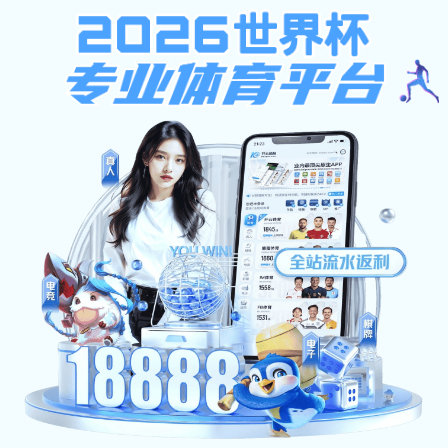
注册入口
安博体育唯一官网
——