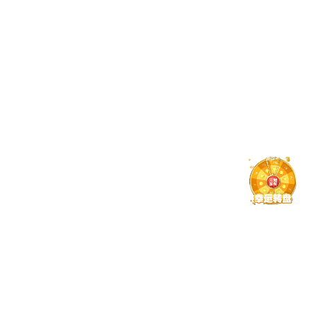
对于球队而言，这样的小插曲虽然看似微不足道，却
可能影响到整个比赛节奏及士气。因此，教练组和管
理层需及时给予队员心理辅导，以帮助他们渡过这一
波动期，实现球队目标。
3、个人进球的重要性
随着足球战术的发展，个人进球逐渐成为评估一名前
锋价值的重要指标。卡卢卢对此有着深刻认识，他明
确指出自己追求的是不断提高个人进攻数据。这不仅
能够提升自信心，还能为球队带来直接利益。
从历史上来看，一些顶级前锋之所以能够成为传奇人
物，与他们在关键时刻把握机会、打入决定性进球密
不可分。因此，对于年轻球员来说，加强射门技巧和