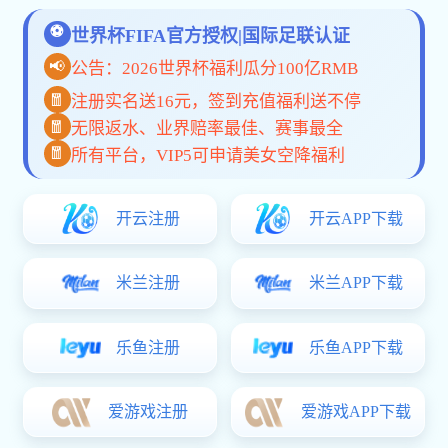
比赛数据从这里开始
覆盖实时赛事、专业数据、高清视频，
安博体育
唯一官网APP
与网页版为您提供便捷的体育服
务。
APP下载
网页版入口
首页
/
体育报道
/ 正文
2026-06-29 03:11
37 次阅读