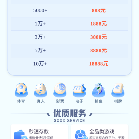
1、卡卢卢幽默回应
在赛后采访中，卡卢卢以轻松幽默的口吻回应了关于
弗拉霍维奇越位争议的问题。他巧妙地转移话题，表
示自己更关注的是如何提升自己的进球数，而不是纠
结于场上的判罚。这种幽默感不仅缓解了紧张氛围，
也让人们看到了他的乐观态度。
这种应对方式也反映出卡卢卢作为一名职业球员所具
备的心理素质。他明白，在高强度竞争的足球环境
中，保持良好的心态是非常重要的。通过这样的态
度，他不仅赢得了队友和教练的认可，还增强了与球
迷之间的互动。
此外，这样的幽默回应也为媒体提供了一个新的视
角，让他们能够更加多元化地报道赛事。相比起单纯