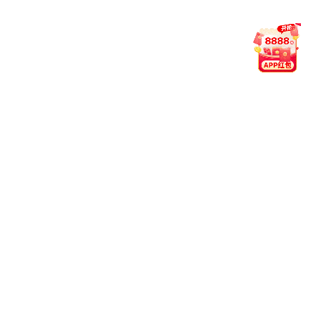
同时，在接下来的比赛中，每场胜利都显得尤为重
要。尤其是在积分榜上处于竞争激烈的位置，各支队
伍都会加倍努力以确保自己不掉队。因此，即使面临
人员短缺的问题，也必须设法获取尽可能多的积分，
以减少因失分而造成的不利局面。
综上所述，由于内部结构发生变化，各种意外因素交
织，使得本赛季充满了变数。如何快速适应并做出相
应调整，将决定最终结果。因此，全队上下都需团结
一致，共同克服困难，为实现目标而奋斗。
总结：
总体而言，拉菲尼亚受伤对球队造成了深远影响，从
战略层面到心理层面都有所波及。尤其对于像拉什福
德这样的核心玩家来说，他需要迅速适应新环境和新