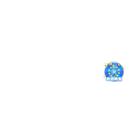
不能及时调整心态，应对外界期待与自身心理状态之
间的不平衡，将可能导致他陷入低迷状态。因此，教
练团队需要给予其足够支持与指导，以帮助他度过这
个关键时期。
3、替补球员的崛起
随着明星球员受伤，其他替补角色将迎来展示自己的
机会。这对于一些年轻球员而言，无疑是一次证明自
己的良机。在这种情况下，他们是否能够抓住机会，
将直接影响到整支球队的发展方向。
替补球员如果能在有限时间内展现出色表现，不仅能
为自己赢得首发位置，也能为整个团队注入新鲜血
液。例如，有些年轻小将可能因此获得更多上场时
间，并借此积累经验，在关键时刻成为逆转局势的人