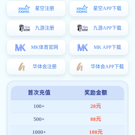
拉菲尼亚受伤将影响拉什福德未来的关键
时刻与赛季走向
本文将探讨拉菲尼亚受伤对拉什福德未来关键时刻及
赛季走向的影响。首先，分析拉菲尼亚在球队中的角
色以及他的受伤对整体战术布局的影响。接着，讨论
拉什福德作为球队核心球员所面临的压力与挑战，以
及在拉菲尼亚缺阵后他如何承担更多责任。同时，也
会考虑到球队其他球员的表现变化和可能带来的连锁
反应。最后，我们将总结这一事件对整个赛季的潜在
影响，特别是在竞争激烈的联赛和杯赛中。
1、拉菲尼亚的重要性