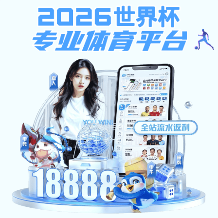
注册入口
安博体育唯一官网
——