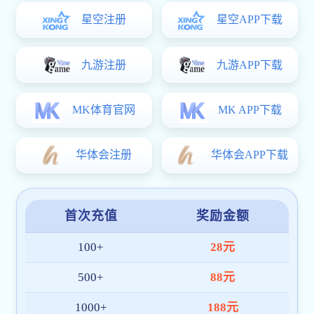
苗原评论美职联态度海牛队面临困境但仍
需坚持自我发展
本文旨在探讨苗原对美职联的评论及海牛队所面临的
困境，强调球队在逆境中坚持自我发展的重要性。首
先，文章将分析苗原对于美职联态度的看法，以及其
对中国足球的影响；其次，将探讨海牛队当前遇到的
一系列困难，包括成绩不佳和人员问题；接着，将讨
论海牛队在逆境中如何保持自己的发展方向，尤其是
在青训和俱乐部文化方面的重要性；最后，将总结海
牛队未来的发展潜力，并展望他们能否克服目前的困
境。通过全面分析这些方面，本文希望为读者提供一