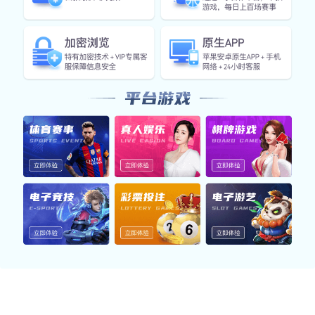
改善，同时也期待更多中国球员能够参与到这一平台
中，从而促进两国足球交流与发展。
此外，苗原强调，美职联给中国足球提供了许多借鉴
经验，比如青训体系和职业俱乐部管理模式等。他呼
吁中国足球应认真研究这些成功案例，以提高自身水
平，实现可持续发展。特别是在全球化浪潮下，中国
足球需要找到适合自身国情的发展路径，而不是简单
模仿他国。
2、海牛队面临的困境
当前海牛队正处于一个艰难时期，球队成绩不如预
期，不仅让球迷感到失望，也使得管理层面临巨大的
压力。球队在比赛中的表现乏善可陈，多次遭遇失
利，使得士气低落。这种状态不仅影响到了球员们的