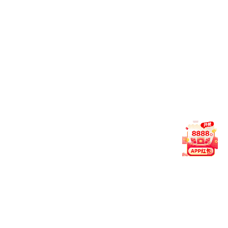
源来缓解经济压力。例如，可以通过举办社区活动、
增加线上互动等方式，提高品牌知名度，从而吸引更
多粉丝关注与支持。同时，与当地企业合作，共同开
发青少年培训项目，实现双赢局面。这些举措不仅能
够帮助海牛队渡过难关，还能为未来打下坚实基础。
4、展望未来发展潜力
虽然当前局势严峻，但我们依然可以看到海牛队蕴藏
着无限可能。如果能够紧抓机遇，加大力度进行内部
改革与调整，相信很快会迎来转机。在国内外赛事日
益频繁的大背景下，他们有机会通过不断磨砺提升自
身实力，有效应对各类挑战，实现跨越式发展。
同时，如果俱乐部能够保持开放包容的态度，引入先
进理念和管理经验，将有助于优化决策流程，提高运